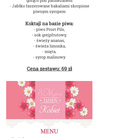
gorąco pod parmezanem
- Jabłko faszerowane bakaliami skropione
piwnym syropem
Koktajl na bazie piwa:
- piwo Prost Pils,
- sok grejpfrutowy,
- świeży ananas,
- świeża limonka,
- mięta,
- syrop malinowy.
Cena zestawu: 69 zł