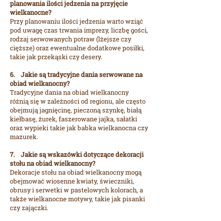
planowania ilości jedzenia na przyjęcie
wielkanocne?
Przy planowaniu ilości jedzenia warto wziąć
pod uwagę czas trwania imprezy, liczbę gości,
rodzaj serwowanych potraw (lżejsze czy
cięższe) oraz ewentualne dodatkowe posiłki,
takie jak przekąski czy desery.
6. Jakie są tradycyjne dania serwowane na
obiad wielkanocny?
Tradycyjne dania na obiad wielkanocny
różnią się w zależności od regionu, ale często
obejmują jagnięcinę, pieczoną szynkę, białą
kiełbasę, żurek, faszerowane jajka, sałatki
oraz wypieki takie jak babka wielkanocna czy
mazurek.
7. Jakie są wskazówki dotyczące dekoracji
stołu na obiad wielkanocny?
Dekoracje stołu na obiad wielkanocny mogą
obejmować wiosenne kwiaty, świeczniki,
obrusy i serwetki w pastelowych kolorach, a
także wielkanocne motywy, takie jak pisanki
czy zajączki.