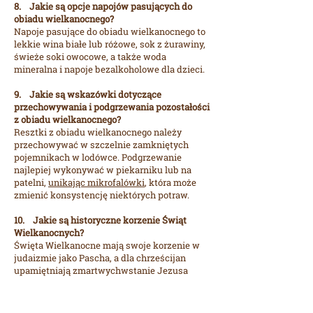
8. Jakie są opcje napojów pasujących do
obiadu wielkanocnego?
Napoje pasujące do obiadu wielkanocnego to
lekkie wina białe lub różowe, sok z żurawiny,
świeże soki owocowe, a także woda
mineralna i napoje bezalkoholowe dla dzieci.
9. Jakie są wskazówki dotyczące
przechowywania i podgrzewania pozostałości
z obiadu wielkanocnego?
Resztki z obiadu wielkanocnego należy
przechowywać w szczelnie zamkniętych
pojemnikach w lodówce. Podgrzewanie
najlepiej wykonywać w piekarniku lub na
patelni,
unikając mikrofalówki
, która może
zmienić konsystencję niektórych potraw.
10. Jakie są historyczne korzenie Świąt
Wielkanocnych?
Święta Wielkanocne mają swoje korzenie w
judaizmie jako Pascha, a dla chrześcijan
upamiętniają zmartwychwstanie Jezusa
Chrystusa. Święto to łączy tradycje
żydowskie z wczesnochrześcijańskimi.