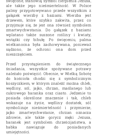
święcone, stanowią symbol cierpienia Jezusa,
ale także jego nieśmiertelność. W Polsce
palmy przygotowywano przede wszystkim z
gałązek wierzby z baziami. Wierzba jest
drzewem, które szybko zakwita, przez co
przyjmuje się, że jest ona również symbolem
zmartwychwstania. Do gałązek z baziami
wplatano także suszone rośliny i kwiaty,
wstążki czy bibułę. Po święceniu, palma
wielkanocna była zachowywana, ponieważ
sądzono, że ochroni ona dom przed
nieszczęściem.
Przed przystąpieniem do świątecznego
śniadania, wszystkie spożywane potrawy
należało poświęcić. Obecnie, w Wielką Sobotę
do kościoła chodzi się z symbolicznym
koszyczkiem, w którym znaleźć można chleb,
wędliny, sól, jajko, chrzan, maślanego lub
cukrowego baranka oraz ciasto. Jedzenie to
posiada określone znaczenie i tak, chleb
wskazuje na życie, wędliny dostatek, sól
symbolizuje nieśmiertelność i przymierze,
jajko zmartwychwstanie, chrzan oznacza
zdrowie, ale także gorycz męki Jezusa,
baranek jest symbolem chrześcijaństwa, a
babka nawiązuje do posiadanych
umiejętności.