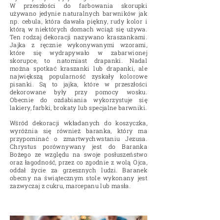
W przeszłości do farbowania skorupki
używano jedynie naturalnych barwników jak
np. cebula, która dawała piękny, rudy kolor i
którą w niektórych domach wciąż się używa.
Ten rodzaj dekoracji nazywano kraszankami.
Jajka z ręcznie wykonywanymi wzorami,
które się wydrapywało w zabarwionej
skorupce, to natomiast drapanki. Nadal
można spotkać kraszanki lub drapanki, ale
największą popularność zyskały kolorowe
pisanki. Są to jajka, które w przeszłości
dekorowane były przy pomocy wosku.
Obecnie do ozdabiania wykorzystuje się
lakiery, farbki, brokaty lub specjalne barwniki.
Wśród dekoracji wkładanych do koszyczka,
wyróżnia się również baranka, który ma
przypominać o zmartwychwstaniu Jezusa.
Chrystus porównywany jest do Baranka
Bożego ze względu na swoje posłuszeństwo
oraz łagodność, przez co zgodnie z wolą Ojca,
oddał życie za grzesznych ludzi. Baranek
obecny na świątecznym stole wykonany jest
zazwyczaj z cukru, marcepanu lub masła.