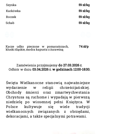
Szynka
59 zł/kg
Karkówka
59 zł/kg
Boczek
59 zł/kg
Schab
59 zł/kg
Obiad Wielkanocny
Kacze udko pieczone w pomarańczach,
74 zł/p
kluski śląskie, modra kapusta z żurawiną
Zamówienia przyjmujemy
do
27.03.2026
r.
Odbiór w dniu
03.04.2026
r. w godzinach 12:00-18:00.
Święta Wielkanocne stanowią najważniejsze
wydarzenie w religii chrześcijańskiej.
Obchody śmierci oraz zmartwychwstania
Chrystusa są ruchome i wypadają w pierwszą
niedzielę po wiosennej pełni Księżyca. W
Polsce kultywuje się wiele tradycji
wielkanocnych związanych z obrzędami,
dekoracjami, a także specjalnymi potrawami.