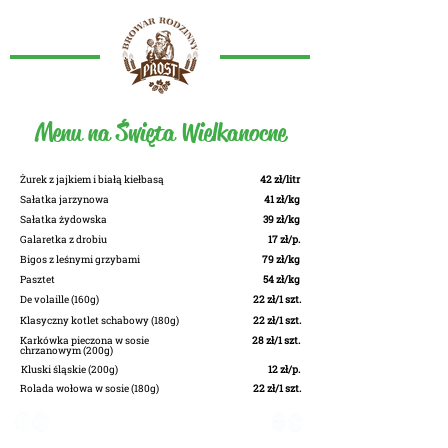
Menu na Święta Wielkanocne
Żurek z jajkiem i białą kiełbasą
42 zł/litr
Sałatka jarzynowa
41 zł/kg
Sałatka żydowska
39 zł/kg
Galaretka z drobiu
17 zł/p.
Bigos z leśnymi grzybami
79 zł/kg
Pasztet
54 zł/kg
De volaille (160g)
22 zł/1 szt.
Klasyczny kotlet schabowy (180g)
22 zł/1 szt.
Karkówka pieczona w sosie
28 zł/1 szt.
chrzanowym (200g)
Kluski śląskie (200g)
12 zł/p.
Rolada wołowa w sosie (180g)
22 zł/1 szt.
Specjały naszej wędzarni