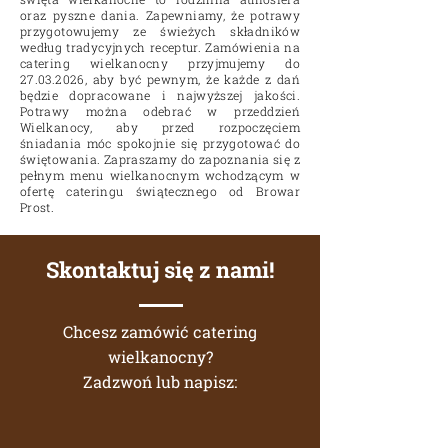
oraz pyszne dania. Zapewniamy, że potrawy
przygotowujemy ze świeżych składników
według tradycyjnych receptur. Zamówienia na
catering wielkanocny przyjmujemy do
27.03.2026
, aby być pewnym, że każde z dań
będzie dopracowane i najwyższej jakości.
Potrawy można odebrać w przeddzień
Wielkanocy, aby przed rozpoczęciem
śniadania móc spokojnie się przygotować do
świętowania. Zapraszamy do zapoznania się z
pełnym menu wielkanocnym wchodzącym w
ofertę cateringu świątecznego od Browar
Prost.
Skontaktuj się z nami!
Chcesz zamówić catering
wielkanocny?
Zadzwoń lub napisz: