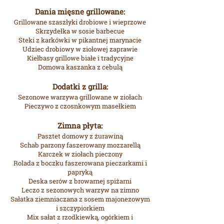
Dania mięsne grillowane:
Grillowane szaszłyki drobiowe i wieprzowe
Skrzydełka w sosie barbecue
Steki z karkówki w pikantnej marynacie
Udziec drobiowy w ziołowej zaprawie
Kiełbasy grillowe białe i tradycyjne
Domowa kaszanka z cebulą
Dodatki z grilla:
Sezonowe warzywa grillowane w ziołach
Pieczywo z czosnkowym masełkiem
Zimna płyta:
Pasztet domowy z żurawiną
Schab parzony faszerowany mozzarellą
Karczek w ziołach pieczony
Rolada z boczku faszerowana pieczarkami i
papryką
Deska serów z browarnej spiżarni
Leczo z sezonowych warzyw na zimno
Sałatka ziemniaczana z sosem majonezowym
i szczypiorkiem
Mix sałat z rzodkiewką, ogórkiem i