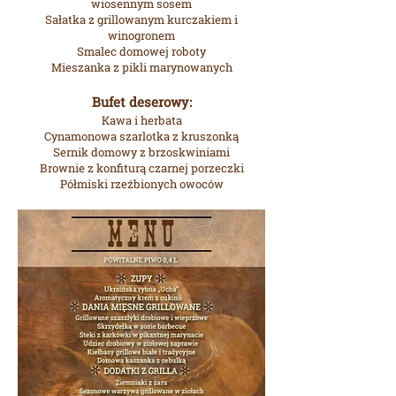
wiosennym sosem
Sałatka z grillowanym kurczakiem i
winogronem
Smalec domowej roboty
Mieszanka z pikli marynowanych
Bufet deserowy:
Kawa i herbata
Cynamonowa szarlotka z kruszonką
Sernik domowy z brzoskwiniami
Brownie z konfiturą czarnej porzeczki
Półmiski rzeźbionych owoców