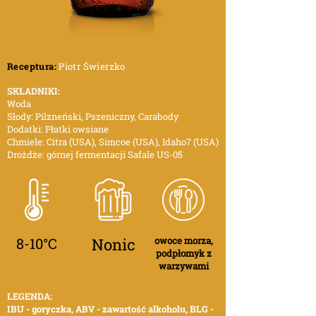
Receptura:
Piotr Świerzko
SKŁADNIKI:
Woda
Słody: Pilzneński, Pszeniczny, Carabody
Dodatki: Płatki owsiane
Chmiele: Citra (USA), Simcoe (USA), Idaho7 (USA)
Drożdże: górnej fermentacji Safale US-05
8-10°C
Nonic
owoce morza,
podpłomyk z
warzywami
LEGENDA:
IBU - goryczka, ABV - zawartość alkoholu, BLG -