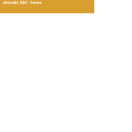
ekstrakt, EBC - barwa
DANE FIRMOWE
Browar Prost Sp.J.
Pachura Ryszard i Pachura Bożena
ul. Paprotna 4, 51-117 Wrocław
tel.
71 3210747
e-mail:
biuro@browarprost.pl
NIP 895-100-42-66
REGON:
930426762
KRS:
0000108734
Nr. konta bankowego: