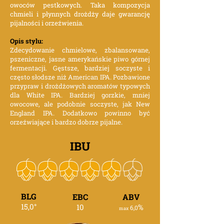
owoców pestkowych. Taka kompozycja
chmieli i płynnych drożdży daje gwarancję
pijalności i orzeźwienia.
Opis stylu:
Zdecydowanie chmielowe, zbalansowane,
pszeniczne, jasne amerykańskie piwo górnej
fermentacji. Gęstsze, bardziej soczyste i
często słodsze niż American IPA. Pozbawione
przypraw i drożdżowych aromatów typowych
dla White IPA. Bardziej gorzkie, mniej
owocowe, ale podobnie soczyste, jak New
England IPA. Dodatkowo powinno być
orzeźwiające i bardzo dobrze pijalne.
IBU
BLG
EBC
ABV
15,0
°
10
%
6,0
max