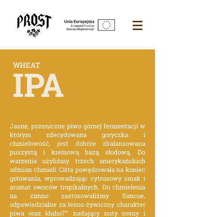
WHEAT
IPA
Jasne, pszeniczne piwo górnej fermentacji w
którym zdecydowana goryczka i
chmielowość, jest dobrze zbalansowana
puszystą i kremową bazą słodową. Do
warzenia użyliśmy trzech amerykańskich
odmian chmieli. Citra powędrowała na koniec
gotowania, wprowadzając cytrusowy smak i
aromat owoców tropikalnych. Do chmielenia
na zimno zastosowaliśmy Simcoe,
odpowiedzialne za leśno-żywiczny charakter
piwa oraz Idaho7™ nadający nuty sosny i