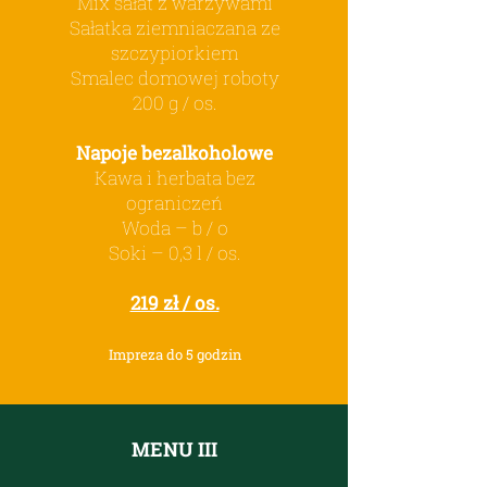
Mix sałat z warzywami
Sałatka ziemniaczana ze
szczypiorkiem
Smalec domowej roboty
200 g / os.
Napoje bezalkoholowe
Kawa i herbata bez
ograniczeń
Woda – b / o
Soki – 0,3 l / os.
219 zł / os.
Impreza do 5 godzin
MENU III