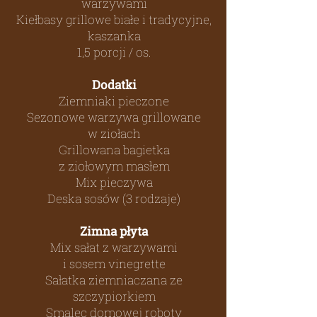
warzywami
Kiełbasy grillowe białe i tradycyjne,
kaszanka
1,5 porcji / os.
Dodatki
Ziemniaki pieczone
Sezonowe warzywa grillowane
w ziołach
Grillowana bagietka
z ziołowym masłem
Mix pieczywa
Deska sosów (3 rodzaje)
Zimna płyta
Mix sałat z warzywami
i sosem vinegrette
Sałatka ziemniaczana ze
szczypiorkiem
Smalec domowej roboty