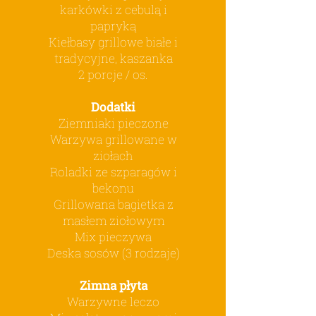
karkówki z cebulą i
papryką
Kiełbasy grillowe białe i
tradycyjne, kaszanka
2 porcje / os.
Dodatki
Ziemniaki pieczone
Warzywa grillowane w
ziołach
Roladki ze szparagów i
bekonu
Grillowana bagietka z
masłem ziołowym
Mix pieczywa
Deska sosów (3 rodzaje)
Zimna płyta
Warzywne leczo