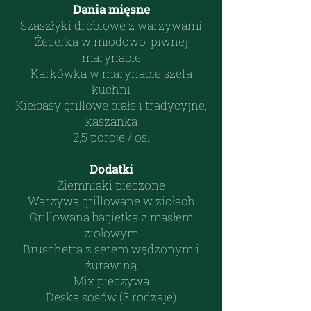
Dania mięsne
Szaszłyki drobiowe z warzywami
Żeberka w miodowo-piwnej
marynacie
Karkówka w marynacie szefa
kuchni
Kiełbasy grillowe białe i tradycyjne,
kaszanka
2,5 porcje / os.
Dodatki
Ziemniaki pieczone
Warzywa grillowane w ziołach
Grillowana bagietka z masłem
ziołowym
Bruschetta z serem wędzonym i
żurawiną
Mix pieczywa
Deska sosów (3 rodzaje)