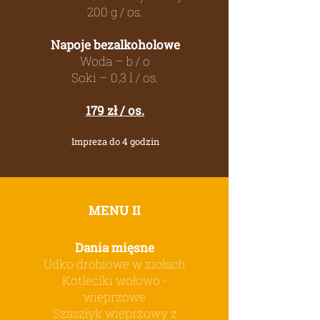
200 g / os.
Napoje bezalkoholowe
Woda – b / o
Soki – 0,3 l / os.
179 zł / os.
Impreza do 4 godzin
MENU II
Dania mięsne
Udko drobiowe w ziołach
Kotleciki wołowo -
wieprzowe
Szaszłyk wieprzowy z