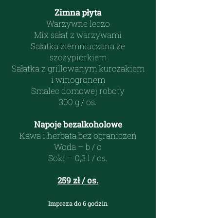
Zimna płyta
Warzywne leczo
Mix sałat z warzywami
Sałatka ziemniaczana ze
szczypiorkiem
Sałatka z grillowanym kurczakiem
i winogronem
Smalec domowej roboty
300 g / os.
Napoje bezalkoholowe
Kawa i herbata bez ograniczeń
Woda – b / o
Soki – 0,3 l / os.
259 zł / os.
Impreza do 6 godzin