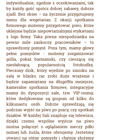
indywidualnie, zgodnie z oczekiwaniami, tak
by każdy gość oprócz dobrej zabawy, dobrze
zjadł. Bez obaw – na życzenie przygotujemy
menu dla wegetarian.
Z okazji spotkania
firmowego możemy przygotować piwo, które
oklejone będzie niepowtarzalnymi etykietami
z logo firmy. Taka piwna niespodzianka na
pewno mile zaskoczy pracowników – to
sprawdzony pomysł.
Poza tym, mamy głowy
pełne pomysłów - możemy zorganizować
grilla, pokaz barmański, czy cieszącą się
niesłabnącą popularnością fotobudkę.
Pieczony dzik, który wjedzie po zmroku na
salę w blasku rac zrobi duże wrażenie i
będzie zapamiętany na długo!
Na mniejsze,
kameralne spotkania firmowe, integracyjne
mamy do dyspozycji sale, tzw. VIP-roomy,
które dedykowane są grupom od kilku do
kilkunastu osób. Dobrze sprawdzają się
podczas wyjść na piwo po pracy, czy spotkań
działów. W każdej Sali znajduje się telewizor,
dzięki czemu wspólne wyjście na piwo
można połączyć z oglądaniem meczy piłki
nożnej lub żużla, które oferujemy.
Jesteśmy
otwarci na różne pomysły i chętnie służymy