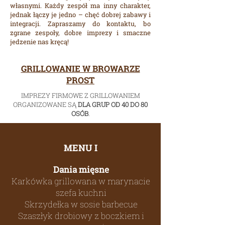
własnymi. Każdy zespół ma inny charakter,
jednak łączy je jedno – chęć dobrej zabawy i
integracji. Zapraszamy do kontaktu, bo
zgrane zespoły, dobre imprezy i smaczne
jedzenie nas kręcą!
GRILLOWANIE W BROWARZE
PROST
IMPREZY FIRMOWE Z GRILLOWANIEM
ORGANIZOWANE SĄ
DLA GRUP OD 40 DO 80
OSÓB
.
MENU I
Dania mięsne
Karkówka grillowana w marynacie
szefa kuchni
Skrzydełka w sosie barbecue
Szaszłyk drobiowy z boczkiem i