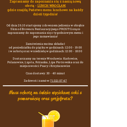
Zapraszamy do zapoznania się z naszą nową
ofertą -
LUNCH WROCŁAW
,
gdzie znajdą Państwo menu lunchowe na każdy
dzień tygodnia!
Od dnia 26.10 startujemy z dowozem jedzenia w obrębie
5 km od Browaru Restauracyjnego PROST! Gorąco
zapraszamy do zapoznania się z tygodniowym menu i
jego zamawiania!
Zamówienia można składać
od poniedziałku do piątku w godzinach: 12:00 - 19:00
i w sobotę oraz w niedzielę w godzinach: 12:00 - 18:00
Dostarczamy na terenie Wrocławia: Karłowice,
Polanowice, Ligota, Różanka, Lipa Piotrowska oraz do
miejscowości: Psary i Krzyżanowice
Czas dostawy: 30 - 40 minut
Zadzwoń
i zamów:
71 321 07 47
Masz ochotę na świeżo wyciskane soki z
pomarańczy oraz grejpfruta?