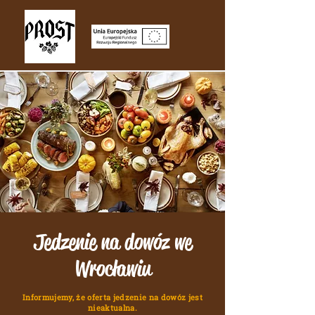
Jedzenie na dowóz we
Wrocławiu
Informujemy, że oferta jedzenie na dowóz jest
nieaktualna.