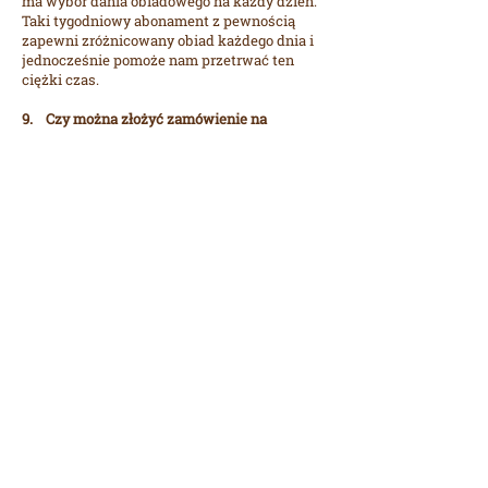
ma wybór dania obiadowego na każdy dzień.
Taki tygodniowy abonament z pewnością
zapewni zróżnicowany obiad każdego dnia i
jednocześnie pomoże nam przetrwać ten
ciężki czas.
9. Czy można złożyć zamówienie na
określoną godzinę?
Nie ma problemu, dowieziemy na konkretną
godzinę pod wskazany adres.
10. Czy można z zamówieniem dostać
sztućce jednorazowe?
Tak, na życzenie dołączymy je do
zamówienia.